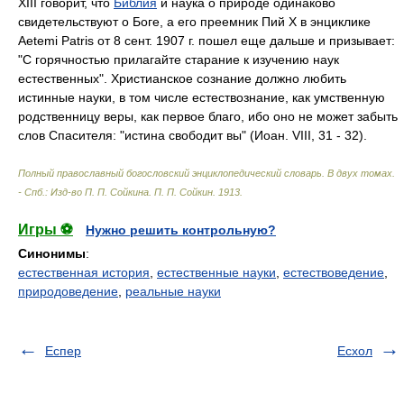
XIII говорит, что
Библия
и наука о природе одинаково
свидетельствуют о Боге, а его преемник Пий X в энциклике
Aetemi Patris от 8 сент. 1907 г. пошел еще дальше и призывает:
"С горячностью прилагайте старание к изучению наук
естественных". Христианское сознание должно любить
истинные науки, в том числе естествознание, как умственную
родственницу веры, как первое благо, ибо оно не может забыть
слов Спасителя: "истина свободит вы" (Иоан. VIII, 31 - 32).
Полный православный богословский энциклопедический словарь. В двух томах.
- Спб.: Изд-во П. П. Сойкина
.
П. П. Сойкин
.
1913
.
Игры ⚽
Нужно решить контрольную?
Синонимы
:
естественная история
,
естественные науки
,
естествоведение
,
природоведение
,
реальные науки
Еспер
Есхол