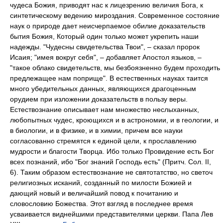
чудеса Божия, приводят нас к лицезрению величия Бога, к
синтетическому ведению мироздания. Современное состояние
наук о природе дает неисчерпаемое обилие доказательств
бытия Божия, Который один только может укрепить наши
надежды. "Чудесны свидетельства Твои", – сказал пророк
Исаия; "имея вокруг себя", – добавляет Апостол языков, –
"такое облако свидетельств, мы безбоязненно будем проходить
предлежащее нам поприще". В естественных науках таится
много убедительных данных, являющихся драгоценным
орудием при изложении доказательств в пользу веры.
Естествознание описывает нам множество неслыханных,
любопытных чудес, кроющихся и в астрономии, и в геологии, и
в биологии, и в физике, и в химии, причем все науки
согласованно стремятся к единой цели, к прославлению
мудрости и благости Творца. Ибо только Провидение есть Бог
всех познаний, ибо "Бог знаний Господь есть" (Притч. Сол. II,
6). Таким образом естествознание не святотатство, но светоч
религиозных исканий, созданный по милости Божией и
дающий новый и величайший повод к почитанию и
словословию Божества. Этот взгляд в последнее время
усваивается виднейшими представителями церкви. Папа Лев